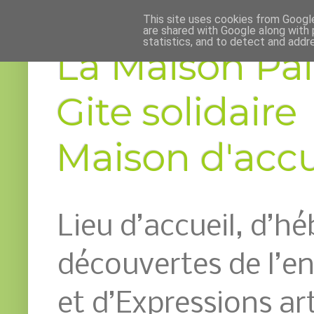
This site uses cookies from Google 
are shared with Google along with 
statistics, and to detect and addr
La Maison Pai
Gite solidaire
Maison d'accue
Lieu d’accueil, d’h
découvertes de l’
et d’Expressions art