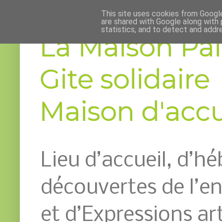
This site uses cookies from Google 
are shared with Google along with 
statistics, and to detect and addr
La Maison Pai
Gite solidaire
Maison d'accue
Lieu d’accueil, d’h
découvertes de l’
et d’Expressions art