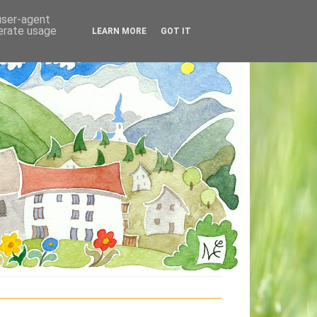
 user-agent
nerate usage
LEARN MORE
GOT IT