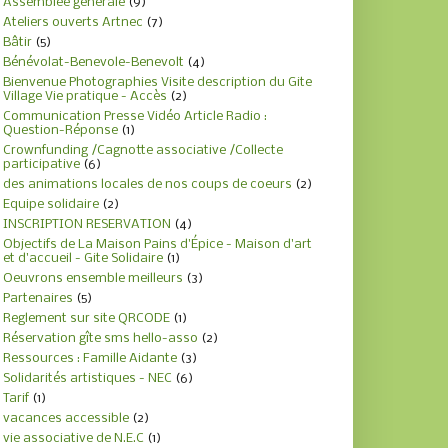
Assemblée générale
(9)
Ateliers ouverts Artnec
(7)
Bâtir
(5)
Bénévolat-Benevole-Benevolt
(4)
Bienvenue Photographies Visite description du Gite
Village Vie pratique - Accès
(2)
Communication Presse Vidéo Article Radio :
Question-Réponse
(1)
Crownfunding /Cagnotte associative /Collecte
participative
(6)
des animations locales de nos coups de coeurs
(2)
Equipe solidaire
(2)
INSCRIPTION RESERVATION
(4)
Objectifs de La Maison Pains d'Épice - Maison d'art
et d'accueil - Gite Solidaire
(1)
Oeuvrons ensemble meilleurs
(3)
Partenaires
(5)
Reglement sur site QRCODE
(1)
Réservation gîte sms hello-asso
(2)
Ressources : Famille Aidante
(3)
Solidarités artistiques - NEC
(6)
Tarif
(1)
vacances accessible
(2)
vie associative de N.E.C
(1)