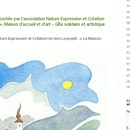
o
s
a
m
portée par l'association Nature Expression et Création
fé
, Maison d’accueil et d’art - Gîte solidaire et artistique
ja
n
ure Expression et Création loi 1901 Le projet : « La Maison
s
a
ju
ju
m
av
m
ja
d
Co
ar
N
E