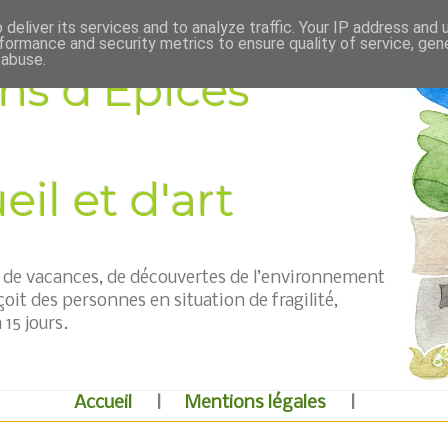
deliver its services and to analyze traffic. Your IP address and
formance and security metrics to ensure quality of service, ge
 abuse.
ns d'Épices
il et d'art
t, de vacances, de découvertes de l’environnement
çoit des personnes en situation de fragilité,
15 jours.
Accueil
|
Mentions légales
|