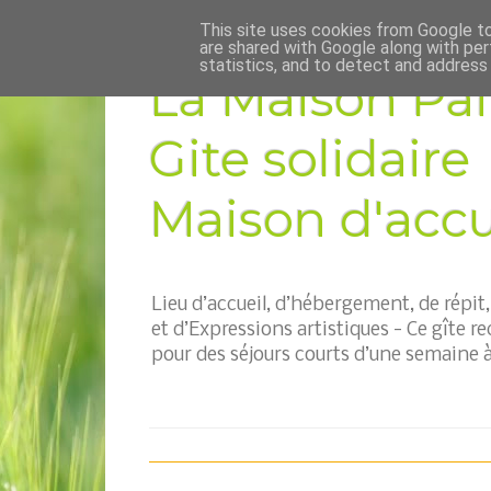
This site uses cookies from Google to 
are shared with Google along with per
statistics, and to detect and address
La Maison Pai
Gite solidaire
Maison d'accue
Lieu d’accueil, d’hébergement, de répi
et d’Expressions artistiques - Ce gîte re
pour des séjours courts d’une semaine à 