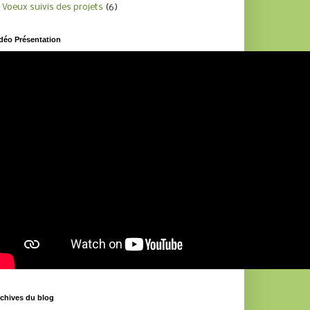
Voeux suivis des projets
(6)
déo Présentation
chives du blog