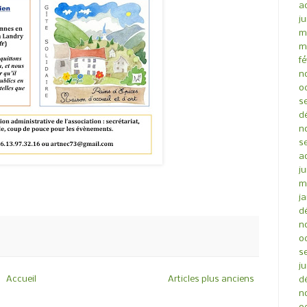
a
ju
m
m
fé
n
o
s
d
n
s
a
ju
m
ja
d
n
o
s
ju
Accueil
Articles plus anciens
d
n