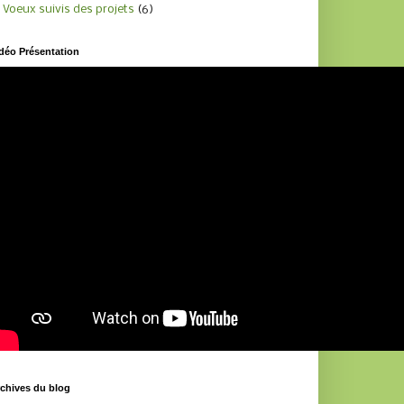
Voeux suivis des projets
(6)
déo Présentation
chives du blog