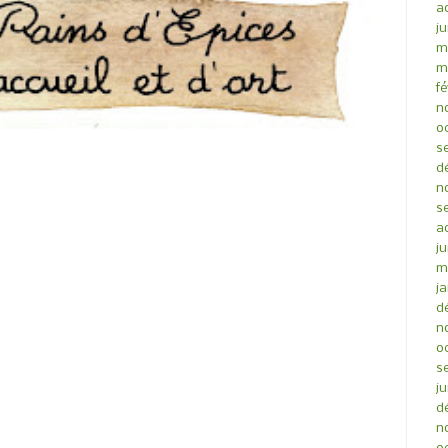
a
ju
m
m
fé
n
o
s
d
n
s
a
ju
m
ja
d
n
o
s
ju
d
n