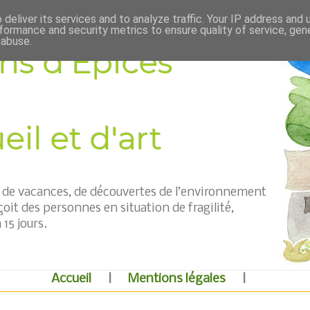
deliver its services and to analyze traffic. Your IP address and
formance and security metrics to ensure quality of service, ge
 abuse.
ns d'Épices
il et d'art
t, de vacances, de découvertes de l’environnement
çoit des personnes en situation de fragilité,
15 jours.
Accueil
|
Mentions légales
|