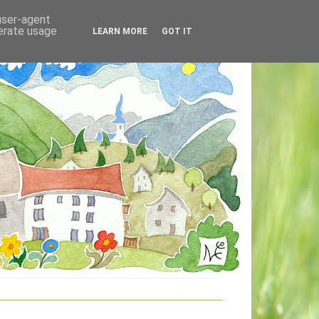
 user-agent
nerate usage
LEARN MORE
GOT IT