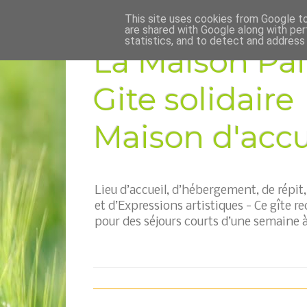
This site uses cookies from Google to 
are shared with Google along with per
statistics, and to detect and address
La Maison Pai
Gite solidaire
Maison d'accue
Lieu d’accueil, d’hébergement, de répi
et d’Expressions artistiques - Ce gîte re
pour des séjours courts d’une semaine à 