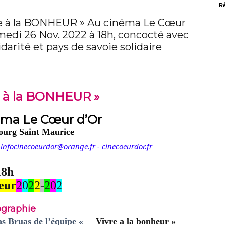
Ré
vre à la BONHEUR » Au cinéma Le Cœur
medi 26 Nov. 2022 à 18h, concocté avec
idarité et pays de savoie solidaire
 à
la BONHEUR
»
éma Le Cœur d’Or
ourg Saint Maurice
-
infocinecoeurdor@orange.fr -
cinecoeurdor.fr
18h
eur
2
0
2
2
-
2
0
2
ographie
as Bruas de l’équipe «
Vivre a la bonheur »