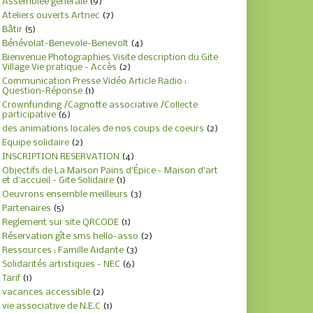
Assemblée générale
(9)
Ateliers ouverts Artnec
(7)
Bâtir
(5)
Bénévolat-Benevole-Benevolt
(4)
Bienvenue Photographies Visite description du Gite
Village Vie pratique - Accès
(2)
Communication Presse Vidéo Article Radio :
Question-Réponse
(1)
Crownfunding /Cagnotte associative /Collecte
participative
(6)
des animations locales de nos coups de coeurs
(2)
Equipe solidaire
(2)
INSCRIPTION RESERVATION
(4)
Objectifs de La Maison Pains d'Épice - Maison d'art
et d'accueil - Gite Solidaire
(1)
Oeuvrons ensemble meilleurs
(3)
Partenaires
(5)
Reglement sur site QRCODE
(1)
Réservation gîte sms hello-asso
(2)
Ressources : Famille Aidante
(3)
Solidarités artistiques - NEC
(6)
Tarif
(1)
vacances accessible
(2)
vie associative de N.E.C
(1)