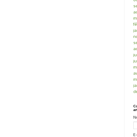
o
s
a
m
fé
ja
n
s
a
ju
ju
m
av
m
ja
d
Co
ar
N
E