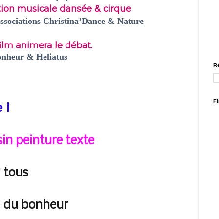
tion
musicale
dansée
&
cirque
associations Christina’Dance & Nature
film animera le débat.
onheur & Heliatus
Re
Fi
 !
sin peinture texte
r tous
e du bonheur