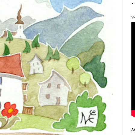
Vi
Ar