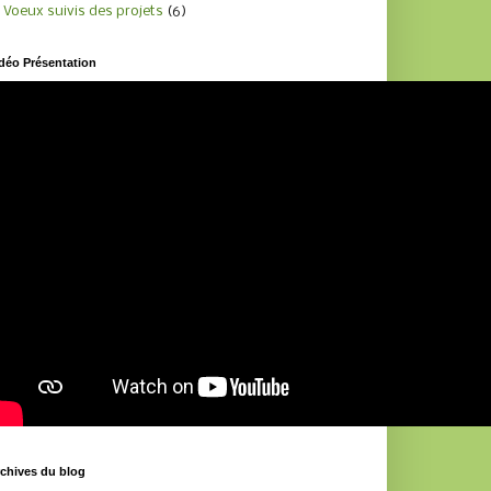
Voeux suivis des projets
(6)
déo Présentation
chives du blog