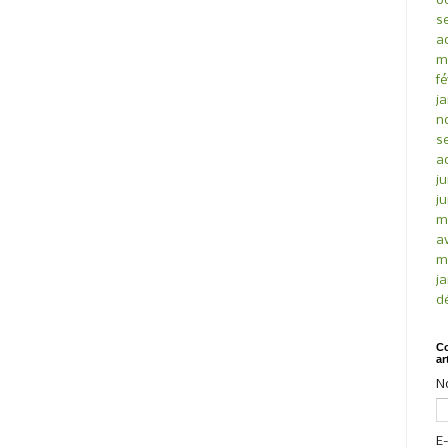
o
s
a
m
fé
ja
n
s
a
ju
ju
m
av
m
ja
d
Co
ar
N
E