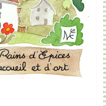
a
ju
m
m
fé
n
o
s
d
n
s
a
ju
m
ja
d
n
o
s
ju
d
n