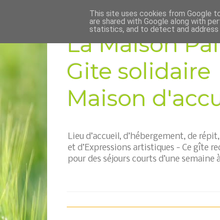
This site uses cookies from Google to 
are shared with Google along with per
statistics, and to detect and address
La Maison Pai
Gite solidaire
Maison d'accue
Lieu d’accueil, d’hébergement, de répi
et d’Expressions artistiques - Ce gîte re
pour des séjours courts d’une semaine à 