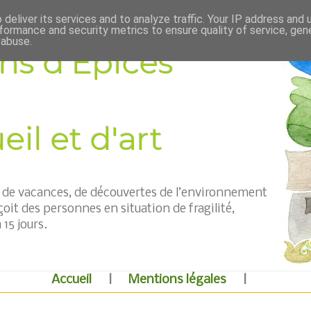
deliver its services and to analyze traffic. Your IP address and
formance and security metrics to ensure quality of service, ge
 abuse.
ns d'Épices
il et d'art
t, de vacances, de découvertes de l’environnement
çoit des personnes en situation de fragilité,
15 jours.
Accueil
|
Mentions légales
|