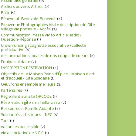
Assemblée générale
(9)
Ateliers ouverts Artnec
(7)
Bâtir
(5)
Bénévolat-Benevole-Benevolt
(4)
Bienvenue Photographies Visite description du Gite
Village Vie pratique - Accès
(2)
Communication Presse Vidéo Article Radio :
Question-Réponse
(1)
Crownfunding /Cagnotte associative /Collecte
participative
(6)
des animations locales de nos coups de coeurs
(2)
Equipe solidaire
(2)
INSCRIPTION RESERVATION
(4)
Objectifs de La Maison Pains d'Épice - Maison d'art
et d'accueil - Gite Solidaire
(1)
Oeuvrons ensemble meilleurs
(3)
Partenaires
(5)
Reglement sur site QRCODE
(1)
Réservation gîte sms hello-asso
(2)
Ressources : Famille Aidante
(3)
Solidarités artistiques - NEC
(6)
Tarif
(1)
vacances accessible
(2)
vie associative de N.E.C
(1)