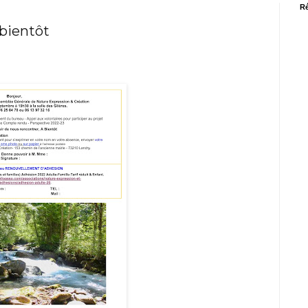
Ré
 bientôt