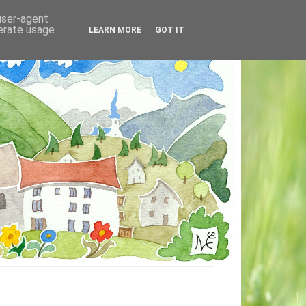
 user-agent
nerate usage
LEARN MORE
GOT IT