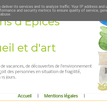
deliver its services and to analyze traffic. Your IP address and
formance and security metrics to ensure quality of service, ge
 abuse.
ns d'Épices
il et d'art
t, de vacances, de découvertes de l’environnement
çoit des personnes en situation de fragilité,
15 jours.
Accueil
|
Mentions légales
|