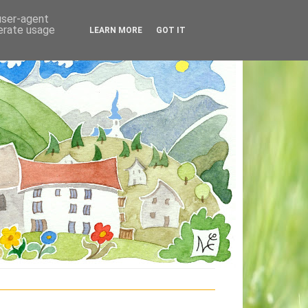
 user-agent
nerate usage
LEARN MORE
GOT IT