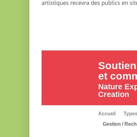
artistiques recevra des publics en situ
Soutien
et com
Nature Exp
Creation
Accueil
Types
Gestion / Rech