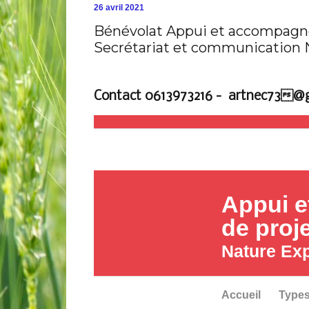
26 avril 2021
Bénévolat Appui et accompagne
Secrétariat et communication 
Contact 0613973216 - artnec73@
Appui 
de proj
Nature Exp
Accueil
Types