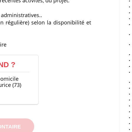
récentes activités, du projet.
 administratives..
régulière) selon la disponibilité et
ire
ND ?
domicile
rice (73)
ONTAIRE