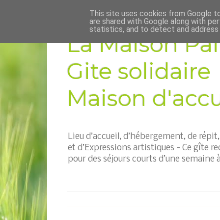
This site uses cookies from Google to 
are shared with Google along with per
statistics, and to detect and address
La Maison Pai
Gite solidaire
Maison d'accue
Lieu d’accueil, d’hébergement, de répi
et d’Expressions artistiques - Ce gîte re
pour des séjours courts d’une semaine à 