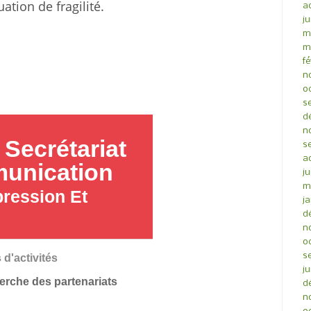
ation de fragilité.
a
ju
m
m
fé
n
o
s
d
n
 Secrétariat
s
a
munication
ju
m
ression Et
ja
d
n
o
s
 d'activités
ju
erche des partenariats
d
n