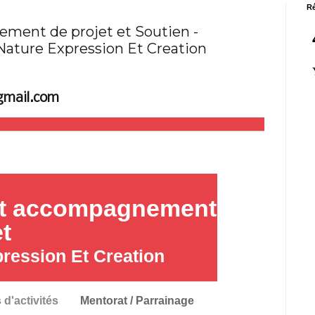
Ré
ment de projet et Soutien -
Nature Expression Et Creation
gmail.com
et accompagnement
et
ression Et Creation
 d'activités
Mentorat / Parrainage