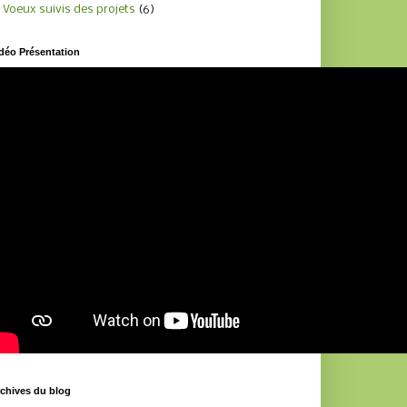
Voeux suivis des projets
(6)
déo Présentation
chives du blog