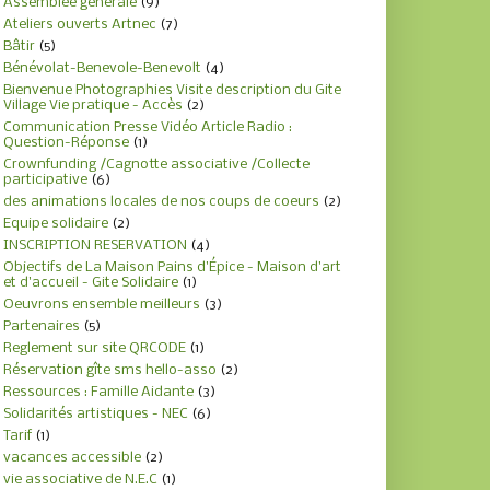
Assemblée générale
(9)
Ateliers ouverts Artnec
(7)
Bâtir
(5)
Bénévolat-Benevole-Benevolt
(4)
Bienvenue Photographies Visite description du Gite
Village Vie pratique - Accès
(2)
Communication Presse Vidéo Article Radio :
Question-Réponse
(1)
Crownfunding /Cagnotte associative /Collecte
participative
(6)
des animations locales de nos coups de coeurs
(2)
Equipe solidaire
(2)
INSCRIPTION RESERVATION
(4)
Objectifs de La Maison Pains d'Épice - Maison d'art
et d'accueil - Gite Solidaire
(1)
Oeuvrons ensemble meilleurs
(3)
Partenaires
(5)
Reglement sur site QRCODE
(1)
Réservation gîte sms hello-asso
(2)
Ressources : Famille Aidante
(3)
Solidarités artistiques - NEC
(6)
Tarif
(1)
vacances accessible
(2)
vie associative de N.E.C
(1)