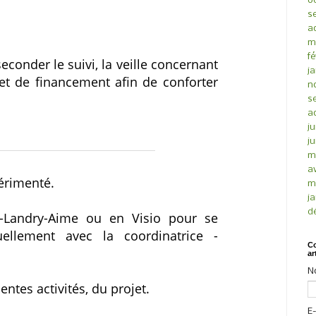
o
s
a
m
fé
onder le suivi, la veille concernant
ja
 et de financement afin de conforter
n
s
a
ju
ju
m
av
périmenté.
m
ja
d
g-Landry-Aime ou en Visio pour se
uellement avec la coordinatrice -
Co
ar
N
entes activités, du projet.
E