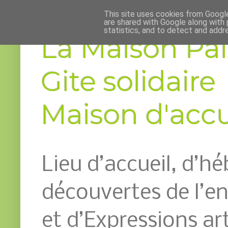
This site uses cookies from Google 
are shared with Google along with 
statistics, and to detect and addr
La Maison Pai
Gite solidaire
Maison d'accue
Lieu d’accueil, d’h
découvertes de l’
et d’Expressions art