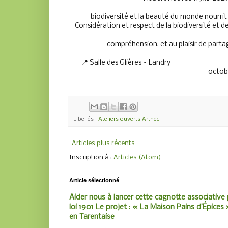
                                                                                                        
biodiversité et la beauté du monde nourrit profondémen
Considération et respect de la biodiversité et de l
                                                                                                       
compréhension, et au plaisir de partager ce 
📍 Salle des Glières – Landry                                              
octob
Libellés :
Ateliers ouverts Artnec
Articles plus récents
Inscription à :
Articles (Atom)
Article sélectionné
Aider nous à lancer cette cagnotte associative 
loi 1901 Le projet : « La Maison Pains d’Épices »
en Tarentaise