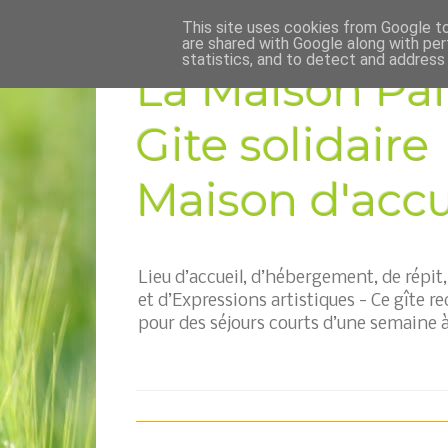
This site uses cookies from Google to 
are shared with Google along with per
statistics, and to detect and address
La Maison Pai
Gite solidaire
Maison d'accue
Lieu d’accueil, d’hébergement, de répi
et d’Expressions artistiques - Ce gîte re
pour des séjours courts d’une semaine à 