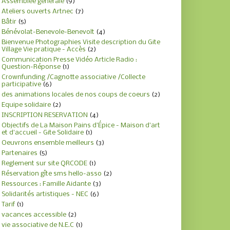
Assemblée générale
(9)
Ateliers ouverts Artnec
(7)
Bâtir
(5)
Bénévolat-Benevole-Benevolt
(4)
Bienvenue Photographies Visite description du Gite
Village Vie pratique - Accès
(2)
Communication Presse Vidéo Article Radio :
Question-Réponse
(1)
Crownfunding /Cagnotte associative /Collecte
participative
(6)
des animations locales de nos coups de coeurs
(2)
Equipe solidaire
(2)
INSCRIPTION RESERVATION
(4)
Objectifs de La Maison Pains d'Épice - Maison d'art
et d'accueil - Gite Solidaire
(1)
Oeuvrons ensemble meilleurs
(3)
Partenaires
(5)
Reglement sur site QRCODE
(1)
Réservation gîte sms hello-asso
(2)
Ressources : Famille Aidante
(3)
Solidarités artistiques - NEC
(6)
Tarif
(1)
vacances accessible
(2)
vie associative de N.E.C
(1)