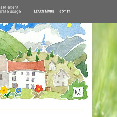
 user-agent
nerate usage
LEARN MORE
GOT IT