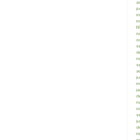
a
ju
m
m
fé
n
o
s
d
n
s
a
ju
m
ja
d
n
o
s
ju
d
n