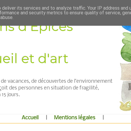
deliver its services and to analyze traffic. Your IP address and
formance and security metrics to ensure quality of service, ge
 abuse.
ns d'Épices
il et d'art
t, de vacances, de découvertes de l’environnement
çoit des personnes en situation de fragilité,
15 jours.
Accueil
|
Mentions légales
|