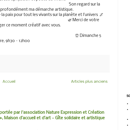
                                                                      Son regard sur la 
t ma démarche artistique.                           
a paix pour tout les vivants sur la planète et l'univers  🌌   
                                                                     🌿 Merci de votre 
moment créatif avec vous.                               
                                                                              ⏰ Dimanche 5 
re, 9h30 – 12h00
Accueil
Articles plus anciens
SO
portée par l'association Nature Expression et Création
, Maison d’accueil et d’art - Gîte solidaire et artistique