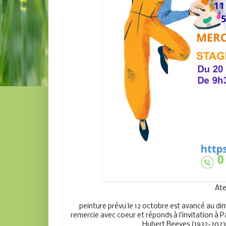
Ate
                                                                                                            
peinture prévu le 12 octobre est avancé au dimanche 5 octobre. 
remercie avec coeur et réponds à l'invitation à P
Hubert Reeves (1932-2023),