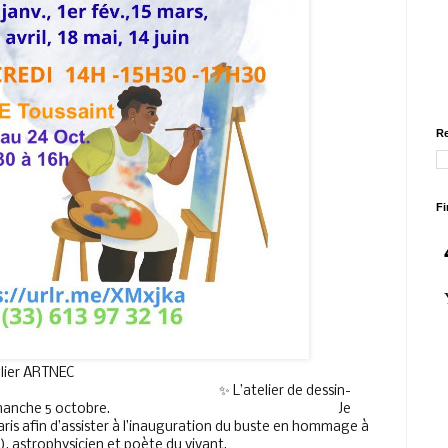
Re
Fi
lier ARTNEC    
                                                             ✨ L’atelier de dessin-
                                                                           Je 
aris afin d’assister à l’inauguration du buste en hommage à 
 astrophysicien et poète du vivant. 