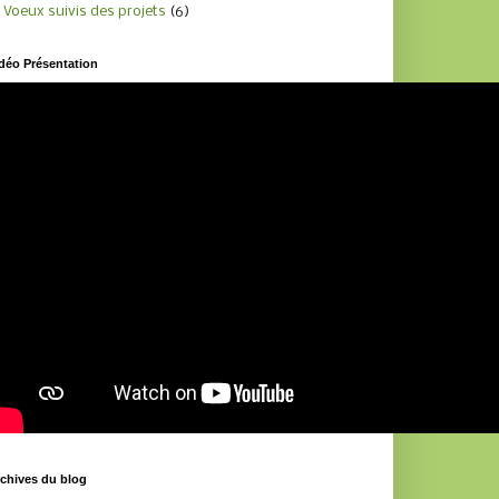
Voeux suivis des projets
(6)
déo Présentation
chives du blog