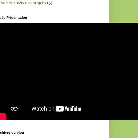
Voeux suivis des projets
(6)
déo Présentation
chives du blog