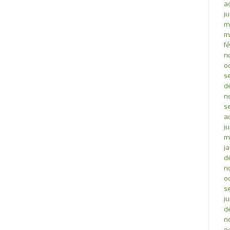
a
ju
m
m
fé
n
o
s
d
n
s
a
ju
m
ja
d
n
o
s
ju
d
n