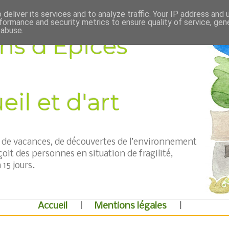
deliver its services and to analyze traffic. Your IP address and
formance and security metrics to ensure quality of service, ge
 abuse.
ns d'Épices
il et d'art
t, de vacances, de découvertes de l’environnement
çoit des personnes en situation de fragilité,
15 jours.
Accueil
|
Mentions légales
|