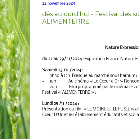
12 novembre 2024
dés aujourd'hui - Festival des so
ALIMENTERRE
Nature Expressio
du 22 au 29/ 11/2024
: Exposition France Nature E
Samedi 23 /11 /2024 :
-
9h30 à 12h Fresque au marché sous barnum ;
-
18h Au cinéma « Le Cœur d’Or » Rencontr
-
20h Film programmé par le cinéma le coeu
Festival « ALIMENTERRE » ;
Lundi 25 /11 /2024 :
Présentation du film « LE MOINE ET LE FUSIL » all
Cœur D’Or et les établissement éducatifs et scolai