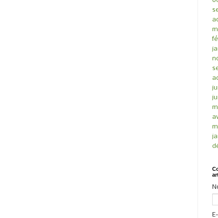
o
s
a
m
fé
ja
n
s
a
ju
ju
m
av
m
ja
d
Co
ar
N
E