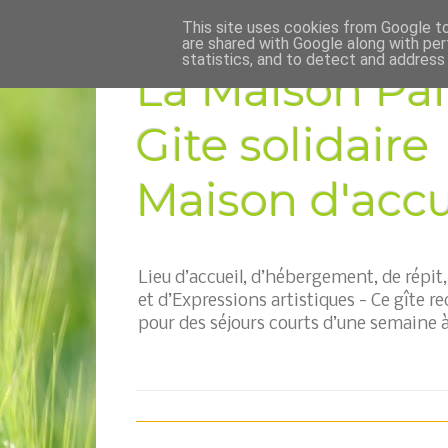
This site uses cookies from Google to 
are shared with Google along with per
statistics, and to detect and address
La Maison Pai
Gite solidaire
Maison d'accue
Lieu d’accueil, d’hébergement, de répi
et d’Expressions artistiques - Ce gîte re
pour des séjours courts d’une semaine à 