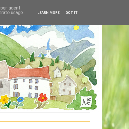
 user-agent
nerate usage
LEARN MORE
GOT IT