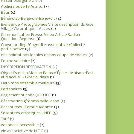
Assemblée générale
(9)
Ateliers ouverts Artnec
(7)
Bâtir
(5)
Bénévolat-Benevole-Benevolt
(4)
Bienvenue Photographies Visite description du Gite
Village Vie pratique - Accès
(2)
Communication Presse Vidéo Article Radio :
Question-Réponse
(1)
Crownfunding /Cagnotte associative /Collecte
participative
(6)
des animations locales de nos coups de coeurs
(2)
Equipe solidaire
(2)
INSCRIPTION RESERVATION
(4)
Objectifs de La Maison Pains d'Épice - Maison d'art
et d'accueil - Gite Solidaire
(1)
Oeuvrons ensemble meilleurs
(3)
Partenaires
(5)
Reglement sur site QRCODE
(1)
Réservation gîte sms hello-asso
(2)
Ressources : Famille Aidante
(3)
Solidarités artistiques - NEC
(6)
Tarif
(1)
vacances accessible
(2)
vie associative de N.E.C
(1)