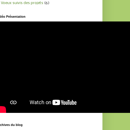
Voeux suivis des projets
(6)
déo Présentation
chives du blog