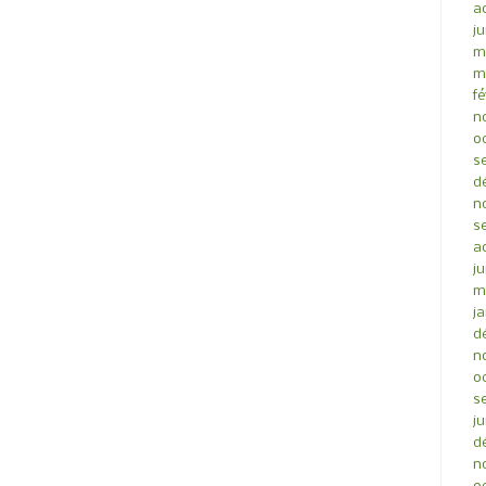
a
ju
m
m
fé
n
o
s
d
n
s
a
ju
m
ja
d
n
o
s
ju
d
n