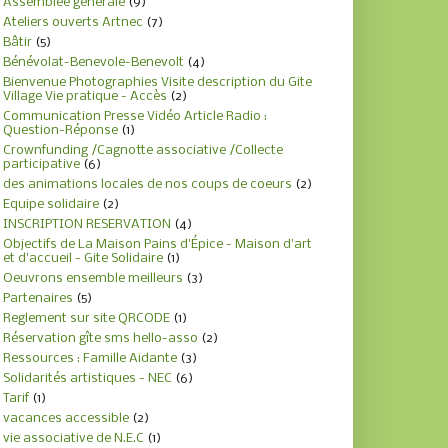
Assemblée générale
(9)
Ateliers ouverts Artnec
(7)
Bâtir
(5)
Bénévolat-Benevole-Benevolt
(4)
Bienvenue Photographies Visite description du Gite
Village Vie pratique - Accès
(2)
Communication Presse Vidéo Article Radio :
Question-Réponse
(1)
Crownfunding /Cagnotte associative /Collecte
participative
(6)
des animations locales de nos coups de coeurs
(2)
Equipe solidaire
(2)
INSCRIPTION RESERVATION
(4)
Objectifs de La Maison Pains d'Épice - Maison d'art
et d'accueil - Gite Solidaire
(1)
Oeuvrons ensemble meilleurs
(3)
Partenaires
(5)
Reglement sur site QRCODE
(1)
Réservation gîte sms hello-asso
(2)
Ressources : Famille Aidante
(3)
Solidarités artistiques - NEC
(6)
Tarif
(1)
vacances accessible
(2)
vie associative de N.E.C
(1)