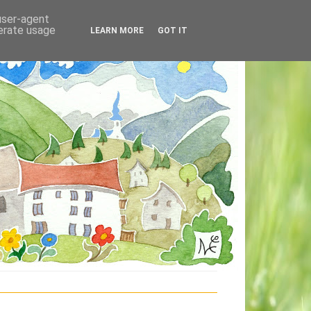
 user-agent
nerate usage
LEARN MORE
GOT IT