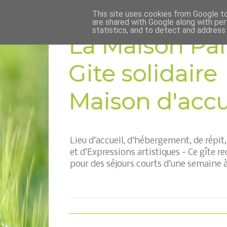
This site uses cookies from Google to 
are shared with Google along with per
statistics, and to detect and address
La Maison Pai
Gite solidaire
Maison d'accue
Lieu d’accueil, d’hébergement, de répi
et d’Expressions artistiques - Ce gîte re
pour des séjours courts d’une semaine à 