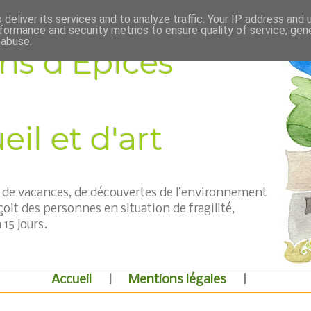
deliver its services and to analyze traffic. Your IP address and
formance and security metrics to ensure quality of service, ge
 abuse.
ns d'Épices
il et d'art
t, de vacances, de découvertes de l’environnement
çoit des personnes en situation de fragilité,
15 jours.
Accueil
|
Mentions légales
|