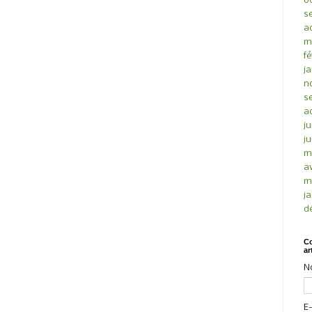
o
s
a
m
fé
ja
n
s
a
ju
ju
m
av
m
ja
d
Co
ar
N
E