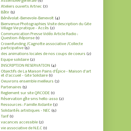
Assemblée générale
(9)
Ateliers ouverts Artnec
(7)
Bâtir
(5)
Bénévolat-Benevole-Benevolt
(4)
Bienvenue Photographies Visite description du Gite
Village Vie pratique - Accès
(2)
Communication Presse Vidéo Article Radio :
Question-Réponse
(1)
Crownfunding /Cagnotte associative /Collecte
participative
(6)
des animations locales de nos coups de coeurs
(2)
Equipe solidaire
(2)
INSCRIPTION RESERVATION
(4)
Objectifs de La Maison Pains d'Épice - Maison d'art
et d'accueil - Gite Solidaire
(1)
Oeuvrons ensemble meilleurs
(3)
Partenaires
(5)
Reglement sur site QRCODE
(1)
Réservation gîte sms hello-asso
(2)
Ressources : Famille Aidante
(3)
Solidarités artistiques - NEC
(6)
Tarif
(1)
vacances accessible
(2)
vie associative de N.E.C
(1)