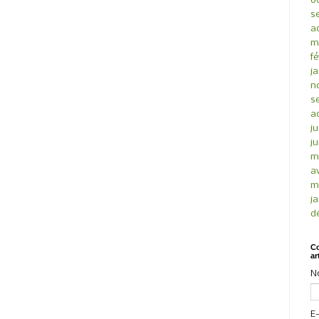
o
s
a
m
fé
ja
n
s
a
ju
ju
m
av
m
ja
d
Co
ar
N
E