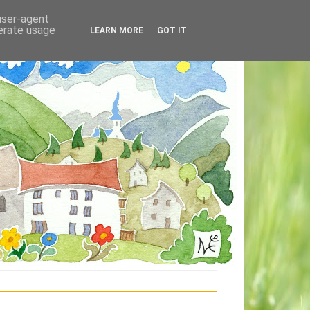
 user-agent
nerate usage
LEARN MORE
GOT IT