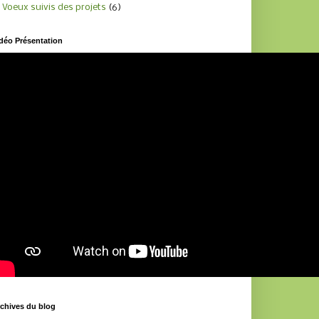
Voeux suivis des projets
(6)
déo Présentation
chives du blog