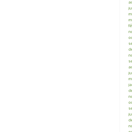
a
ju
m
m
fé
n
o
s
d
n
s
a
ju
m
ja
d
n
o
s
ju
d
n