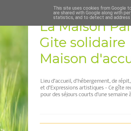
This site uses cookies from Google to 
are shared with Google along with per
statistics, and to detect and address
La Maison Pai
Gite solidaire
Maison d'accue
Lieu d’accueil, d’hébergement, de répi
et d’Expressions artistiques - Ce gîte re
pour des séjours courts d’une semaine à 