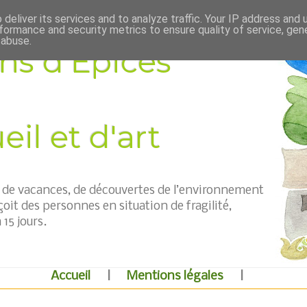
deliver its services and to analyze traffic. Your IP address and
formance and security metrics to ensure quality of service, ge
 abuse.
ns d'Épices
il et d'art
t, de vacances, de découvertes de l’environnement
çoit des personnes en situation de fragilité,
15 jours.
Accueil
|
Mentions légales
|